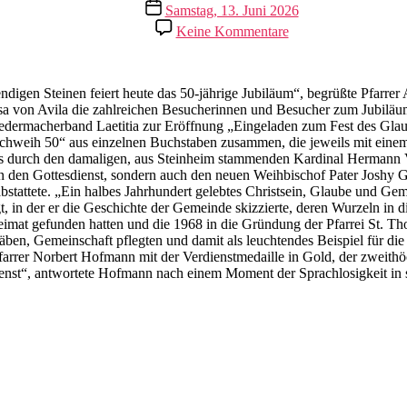
Veröffentlichungsdatum
Samstag, 13. Juni 2026
zu
Keine Kommentare
Kirchweih
St.
Thomas
Morus
digen Steinen feiert heute das 50-jährige Jubiläum“, begrüßte Pfarre
resa von Avila die zahlreichen Besucherinnen und Besucher zum Jubilä
dermacherband Laetitia zur Eröffnung „Eingeladen zum Fest des Glaubens
rchweih 50“ aus einzelnen Buchstaben zusammen, die jeweils mit eine
 durch den damaligen, aus Steinheim stammenden Kardinal Hermann Vol
 den Gottesdienst, sondern auch den neuen Weihbischof Pater Joshy Ge
bstattete. „Ein halbes Jahrhundert gelebtes Christsein, Glaube und Ge
t, in der er die Geschichte der Gemeinde skizzierte, deren Wurzeln in 
eimat gefunden hatten und die 1968 in die Gründung der Pfarrei St. Th
en, Gemeinschaft pflegten und damit als leuchtendes Beispiel für die Z
 Pfarrer Norbert Hofmann mit der Verdienstmedaille in Gold, der zweith
ienst“, antwortete Hofmann nach einem Moment der Sprachlosigkeit in 