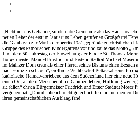
„Nicht nur das Gebäude, sondern die Gemeinde als das Haus aus leben
neuen Leiter der erst im Januar ins Leben gerufenen Großpfarrei Te
die Gläubigen zur Musik der bereits 1981 gegründeten christlichen Lie
Gruppe des katholischen Kindergartens vor und baute das Motto „Ki
Juni, dem 50. Jahrestag der Einweihung der Kirche St. Thomas Morus
Bürgermeister Manuel Friedrich und Erstem Stadtrat Michael Möser in
im Mainzer Dom erstmals einer Pfarrei seines Bistums einen Besuch a
nach vorne zu schauen“, eröffnete Weihbischof Pottackal seine Predig
katholische Heimatvertriebene aus dem Sudetenland hier eine neue H
einen Ort, an dem Menschen ihren Glauben lebten, Hoffnung weitergäb
sie fallen“ ehrten Bürgermeister Friedrich und Erster Stadtrat Möser
vergeben hat. „Damit habe ich nicht gerechnet. Ich tue nur meinen D
ihren gemeinschaftlichen Ausklang fand.