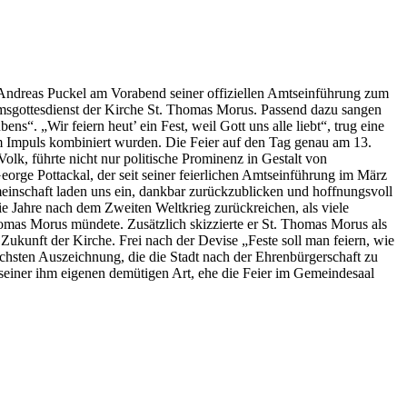
r Andreas Puckel am Vorabend seiner offiziellen Amtseinführung zum
umsgottesdienst der Kirche St. Thomas Morus. Passend dazu sangen
“. „Wir feiern heut’ ein Fest, weil Gott uns alle liebt“, trug eine
m Impuls kombiniert wurden.
Die Feier auf den Tag genau am 13.
k, führte nicht nur politische Prominenz in Gestalt von
orge Pottackal, der seit seiner feierlichen Amtseinführung im März
meinschaft laden uns ein, dankbar zurückzublicken und hoffnungsvoll
die Jahre nach dem Zweiten Weltkrieg zurückreichen, als viele
omas Morus mündete. Zusätzlich skizzierte er St. Thomas Morus als
ukunft der Kirche. Frei nach der Devise „Feste soll man feiern, wie
öchsten Auszeichnung, die die Stadt nach der Ehrenbürgerschaft zu
seiner ihm eigenen demütigen Art, ehe die Feier im Gemeindesaal