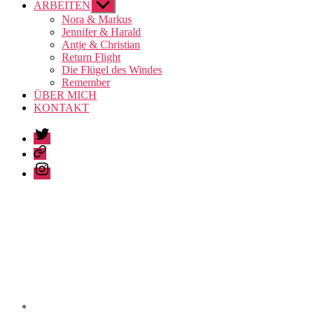
ARBEITEN
Untermenü
anzeigen
Nora & Markus
Jennifer & Harald
Antje & Christian
Return Flight
Die Flügel des Windes
Remember
ÜBER MICH
KONTAKT
Twitter
Pinterest
Instagram