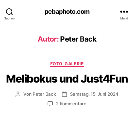
pebaphoto.com
Suchen
Menü
Autor:
Peter Back
Kategorien
FOTO-GALERIE
Melibokus und Just4Fun
Von
Peter Back
Samstag, 15. Juni 2024
Beitragsautor
Veröffentlichungsdatum
zu
2 Kommentare
Melibokus
und
Just4Fun