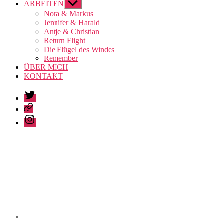
ARBEITEN
Untermenü
anzeigen
Nora & Markus
Jennifer & Harald
Antje & Christian
Return Flight
Die Flügel des Windes
Remember
ÜBER MICH
KONTAKT
Twitter
Pinterest
Instagram