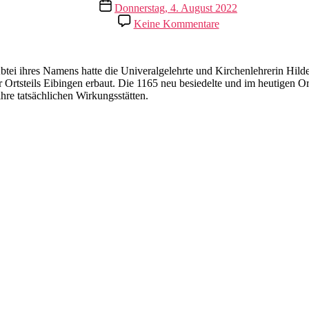
Veröffentlichungsdatum
Donnerstag, 4. August 2022
zu
Keine Kommentare
Der
Fisch
schwimmt
weiter
tei ihres Namens hatte die Univeralgelehrte und Kirchenlehrerin Hilde
…
Ortsteils Eibingen erbaut. Die 1165 neu besiedelte und im heutigen O
hre tatsächlichen Wirkungsstätten.