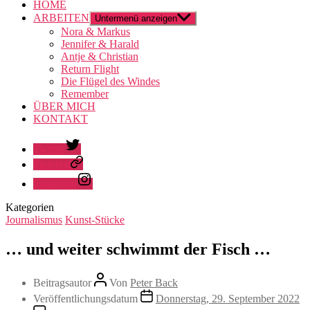
HOME
ARBEITEN
Untermenü anzeigen
Nora & Markus
Jennifer & Harald
Antje & Christian
Return Flight
Die Flügel des Windes
Remember
ÜBER MICH
KONTAKT
Twitter
Pinterest
Instagram
Kategorien
Journalismus
Kunst-Stücke
… und weiter schwimmt der Fisch …
Beitragsautor
Von
Peter Back
Veröffentlichungsdatum
Donnerstag, 29. September 2022