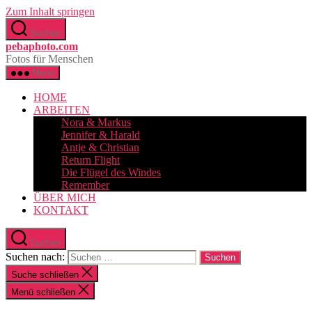
Zum Inhalt springen
Suchen
pebaphoto.com
Fotos für Menschen
Menü
HOME
ARBEITEN
Nora & Markus
Jennifer & Harald
Antje & Christian
Return Flight
Die Flügel des Windes
Remember
ÜBER MICH
KONTAKT
Suchen
Suchen nach:
Suche schließen
Menü schließen