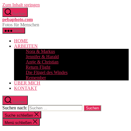
Zum Inhalt springen
Suchen
pebaphoto.com
Fotos für Menschen
Menü
HOME
ARBEITEN
Nora & Markus
Jennifer & Harald
Antje & Christian
Return Flight
Die Flügel des Windes
Remember
ÜBER MICH
KONTAKT
Suchen
Suchen nach:
Suche schließen
Menü schließen