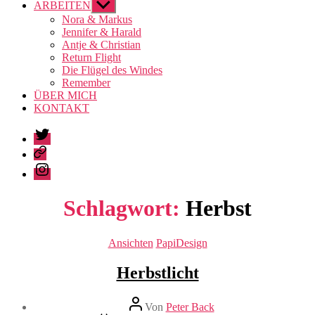
ARBEITEN
Untermenü
anzeigen
Nora & Markus
Jennifer & Harald
Antje & Christian
Return Flight
Die Flügel des Windes
Remember
ÜBER MICH
KONTAKT
Twitter
Pinterest
Instagram
Schlagwort:
Herbst
Kategorien
Ansichten
PapiDesign
Herbstlicht
Beitragsautor
Von
Peter Back