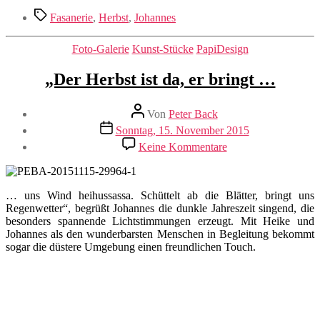
Schlagwörter
Fasanerie
,
Herbst
,
Johannes
Kategorien
Foto-Galerie
Kunst-Stücke
PapiDesign
„Der Herbst ist da, er bringt …
Beitragsautor
Von
Peter Back
Veröffentlichungsdatum
Sonntag, 15. November 2015
zu
Keine Kommentare
„Der
Herbst
ist
da,
… uns Wind heihussassa. Schüttelt ab die Blätter, bringt uns
er
Regenwetter“, begrüßt Johannes die dunkle Jahreszeit singend, die
bringt
besonders spannende Lichtstimmungen erzeugt. Mit Heike und
…
Johannes als den wunderbarsten Menschen in Begleitung bekommt
sogar die düstere Umgebung einen freundlichen Touch.