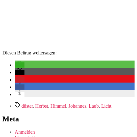
Diesen Beitrag weitersagen:
Schlagwörter
düster
,
Herbst
,
Himmel
,
Johannes
,
Laub
,
Licht
Meta
Anmelden