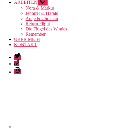
ARBEITEN
Untermenü
anzeigen
Nora & Markus
Jennifer & Harald
Antje & Christian
Return Flight
Die Flügel des Windes
Remember
ÜBER MICH
KONTAKT
Twitter
Pinterest
Instagram