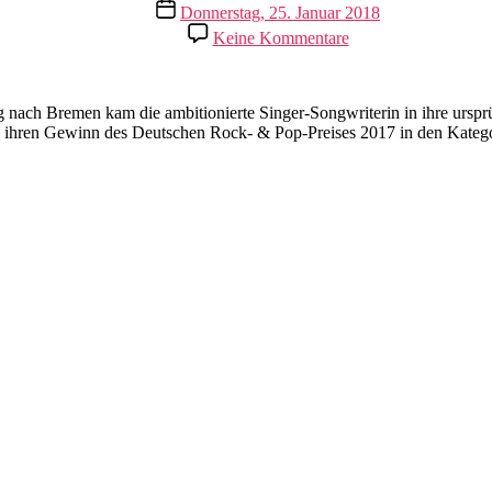
Veröffentlichungsdatum
Donnerstag, 25. Januar 2018
zu
Keine Kommentare
Ann
Doka
im
Frankfurter
ach Bremen kam die ambitionierte Singer-Songwriterin in ihre ursprü
Untergrund
 sie ihren Gewinn des Deutschen Rock- & Pop-Preises 2017 in den Kate