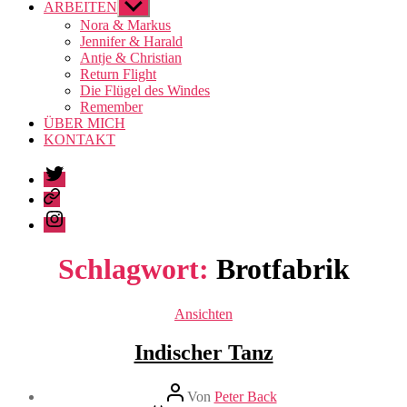
ARBEITEN
Untermenü
anzeigen
Nora & Markus
Jennifer & Harald
Antje & Christian
Return Flight
Die Flügel des Windes
Remember
ÜBER MICH
KONTAKT
Twitter
Pinterest
Instagram
Schlagwort:
Brotfabrik
Kategorien
Ansichten
Indischer Tanz
Beitragsautor
Von
Peter Back