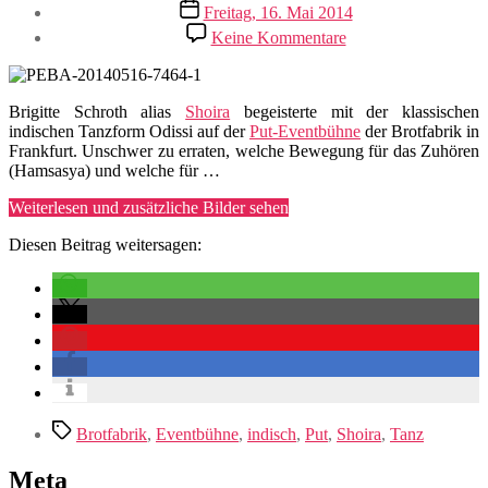
Veröffentlichungsdatum
Freitag, 16. Mai 2014
zu
Keine Kommentare
Indischer
Tanz
Brigitte Schroth alias
Shoira
begeisterte mit der klassischen
indischen Tanzform Odissi auf der
Put-Eventbühne
der Brotfabrik in
Frankfurt. Unschwer zu erraten, welche Bewegung für das Zuhören
(Hamsasya) und welche für …
„Indischer
Weiterlesen und zusätzliche Bilder sehen
Tanz“
Diesen Beitrag weitersagen:
Schlagwörter
Brotfabrik
,
Eventbühne
,
indisch
,
Put
,
Shoira
,
Tanz
Meta