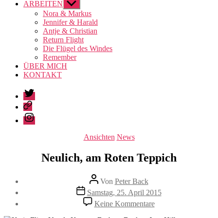
ARBEITEN
Untermenü
anzeigen
Nora & Markus
Jennifer & Harald
Antje & Christian
Return Flight
Die Flügel des Windes
Remember
ÜBER MICH
KONTAKT
Twitter
Pinterest
Instagram
Kategorien
Ansichten
News
Neulich, am Roten Teppich
Beitragsautor
Von
Peter Back
Veröffentlichungsdatum
Samstag, 25. April 2015
zu
Keine Kommentare
Neulich,